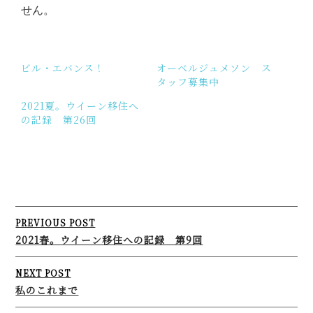
せん。
ビル・エバンス！
オーベルジュメソン ス
タッフ募集中
2021夏。ウイーン移住へ
の記録 第26回
Post
PREVIOUS POST
navigation
2021春。ウイーン移住への記録 第9回
NEXT POST
私のこれまで