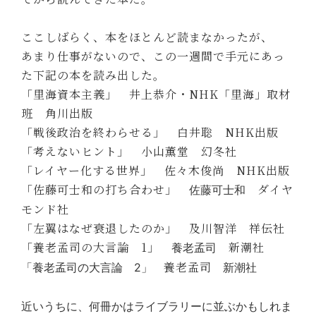
ここしばらく、本をほとんど読まなかったが、
あまり仕事がないので、この一週間で手元にあっ
た下記の本を読み出した。
「里海資本主義」 井上恭介・NHK「里海」取材
班 角川出版
「戦後政治を終わらせる」 白井聡 NHK出版
「考えないヒント」 小山薫堂 幻冬社
「レイヤー化する世界」 佐々木俊尚 NHK出版
「佐藤可士和の打ち合わせ」
ダイヤ
佐藤可士和
モンド社
「左翼はなぜ衰退したのか」 及川智洋 祥伝社
「養老孟司の大言論 1」
新潮社
養老孟司
養老孟司
「養老孟司の大言論 2」
新潮社
近いうちに、何冊かはライブラリーに並ぶかもしれま