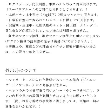
・ログコテージ、比良別邸、本館ハナレのみご同伴頂けます。
（スーペリアルームのご同伴はお断りしております。）
・本館ハナレは小型犬（6㎏以下）2頭までとさせて頂きます。
・日常的に室内で飼われているペットに限らせて頂きます。
・発情期・生理中・妊娠状態のペット・闘犬種、ノミ・ダニ・
寄生虫などが駆除されていない場合は利用出来ません。
・狂犬病ワクチン接種、混合ワクチン接種をお願いいたします。
(ワクチン接種の証明書の提示は義務づけておりません。)
※健康上や、高齢などの理由でワクチン接種が出来ない場合
は、この限りではありません。
外出時について
・キャリーケースに⼊れた状態であっても本館内（ダイニン
グ・ライブラリー）はご同伴頂けません。
・ペットのみのお留守番の際はクレートやケージを利用し、ド
アの内側や室内の設備を破損させないようにお願いいたしま
す。（尚、お留守番時の事故等に関しましては、当館は一切の
責任を負いかねます。）