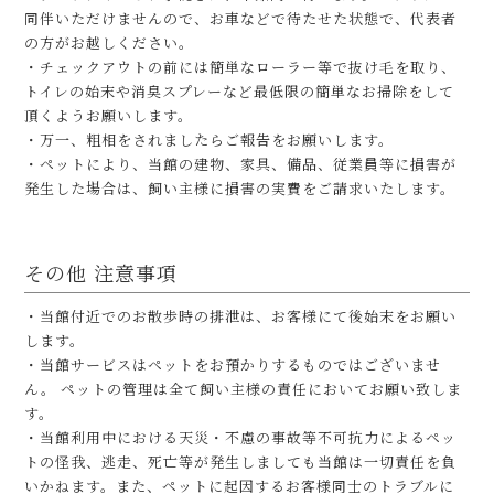
同伴いただけませんので、お車などで待たせた状態で、代表者
の方がお越しください。
・チェックアウトの前には簡単なローラー等で抜け毛を取り、
トイレの始末や消臭スプレーなど最低限の簡単なお掃除をして
頂くようお願いします。
・万一、粗相をされましたらご報告をお願いします。
・ペットにより、当館の建物、家具、備品、従業員等に損害が
発⽣した場合は、飼い主様に損害の実費をご請求いたします。
その他 注意事項
・当館付近でのお散歩時の排泄は、お客様にて後始末をお願い
します。
・当館サービスはペットをお預かりするものではございませ
ん。 ペットの管理は全て飼い主様の責任においてお願い致しま
す。
・当館利⽤中における天災・不慮の事故等不可抗⼒によるペッ
トの怪我、逃⾛、死亡等が発⽣しましても当館は⼀切責任を負
いかねます。また、ペットに起因するお客様同⼠のトラブルに